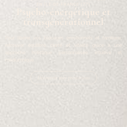
EN ÎLE-DE-FRANCE (77)
Psycho-énergétique et
transgénérationnel
Pour libérer vos blocages émotionnels et familiaux,
retrouver équilibre, clarté et vitalité grâce à une
approche holistique personnalisée, intuitive et
médiumnique.
Découvrir mes prestations