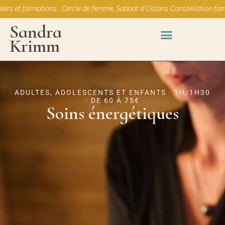
et formations : Cercle de femme, Sabbat d'Ostara, Constellation familial
Sandra
Krimm
DEVENIR THÉRAPEUTE PSYCHO-ÉNERGÉTICIEN(NE)
ADULTES, ADOLESCENTS ET ENFANTS · 1H/1H30
· DE 60 À 75€
Soins énergétiques