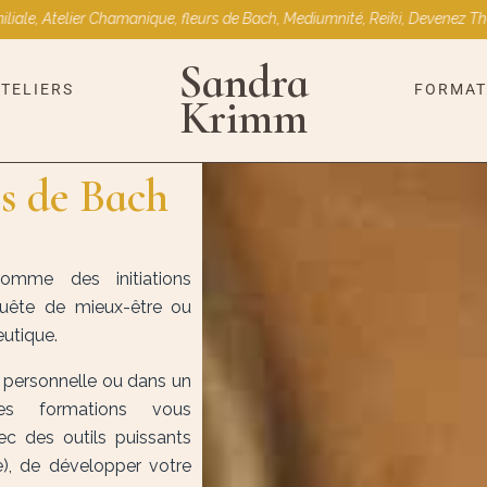
Atelier Chamanique, fleurs de Bach, Mediumnité, Reiki, Devenez Thérapeut
Sandra
ATELIERS
FORMAT
Krimm
s de Bach
omme des initiations
quête de mieux-être ou
eutique.
personnelle ou dans un
es formations vous
ec des outils puissants
ce), de développer votre