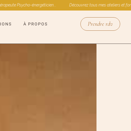
e Psycho-énergéticien...
Découvrez tous mes ateliers et formations
Prendre rdv
IONS
À PROPOS