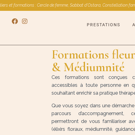
formations : Cercle de femme, Sabbat d'Ostara, Constellation familiale, 
PRESTATIONS
Formations fleur
& Médiumnité
Ces formations sont conçues c
accessibles à toute personne en 
souhaitant enrichir sa pratique thérap
Que vous soyez dans une démarche 
parcours d’accompagnement, c
permettront de vous familiariser av
(élixirs floraux, médiumnité, guidan