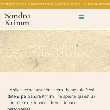
s et formations : Cercle de femme, Sabbat d'Ostara, Constellation familia
Sandra
Krimm
DEVENIR THÉRAPEUTE PSYCHO-ÉNERGÉTICIEN(NE)
POLITIQUE DE
CONFIDENTIALITÉ
Le site web www.sandrakrimm-therapeute.fr est
détenu par Sandra Krimm Thérapeute, qui est un
contrôleur de données de vos données
personnelles.